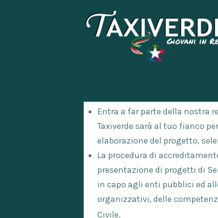
Comune di Scandale
Entra a far parte della nostra r
Taxiverde sarà al tuo fianco per
elaborazione del progetto, sele
La procedura di accreditamento
presentazione di progetti di Se
in capo agli enti pubblici ed all
organizzativi, delle competenz
Civile.