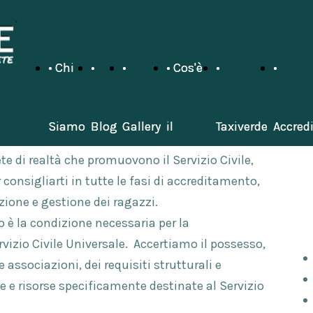
• Chi
• Chi
•
•
•
•
• Cos'è
• Cos'è
•
•
•
•
Siamo
Siamo
Blog
Blog
Gallery
Gallery
il
il
Taxiverde
Taxiverde
Accred
Accred
ete di realtà che promuovono il Servizio Civile,
 consigliarti in tutte le fasi di accreditamento,
Servizio
Servizio
sul
sul
zione e gestione dei ragazzi.
 è la condizione necessaria per la
rvizio Civile Universale. Accertiamo il possesso,
Civile
Civile
territorio
territorio
e associazioni, dei requisiti strutturali e
e e risorse specificamente destinate al Servizio