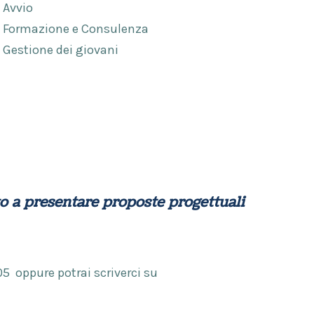
Avvio
Formazione e Consulenza
25/26
25/26
Bando
Bando
Gestione dei giovani
• Bando
• Bando
2023- 2
2023- 2
Servizio
Servizio
BANDO 
BANDO 
to a presentare proposte progettuali
Civile
Civile
AMBIEN
AMBIEN
5 oppure potrai scriverci su
Universale
Universale
2024
2024