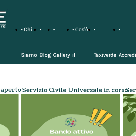
• Chi
• Chi
•
•
•
•
• Cos'è
• Cos'è
•
•
•
•
Siamo
Siamo
Blog
Blog
Gallery
Gallery
il
il
Taxiverde
Taxiverde
Accred
Accred
Servizio
Servizio
sul
sul
 aperto
Servizio Civile Universale in corso
Ser
Civile
Civile
territorio
territorio