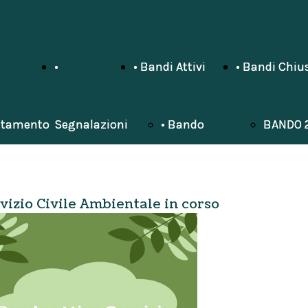
•
•
• Bandi Attivi
• Bandi Attivi
• Bandi Chiu
• Bandi Chiu
itamento
itamento
Segnalazioni
Segnalazioni
• Bando
• Bando
BANDO 
BANDO 
Servizio
Servizio
BANDO 
BANDO 
vizio Civile Ambientale in corso
Civile
Civile
BANDO
BANDO
Ambientale
Ambientale
2022/2
2022/2