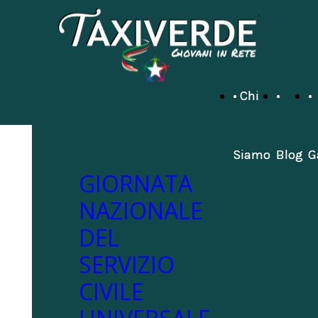
• Chi
• Chi
•
•
•
•
Siamo
Siamo
Blog
Blog
G
G
GIORNATA
NAZIONALE
DEL
SERVIZIO
CIVILE